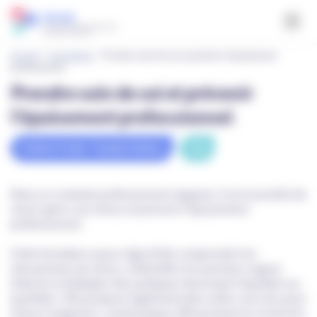
Panneau de gestion des cookies
Accueil
-
Formations
-
Prendre soin de soi et prévenir l’épuisement
professionnel
Prendre soin de soi et prévenir
l’épuisement professionnel
FORMATIONS TRANSVERSES
14H
Dans un contexte professionnel exigeant, il est essentiel de
savoir gérer son stress et prévenir l’épuisement
professionnel.
Cette formation a pour objectif de comprendre les
mécanismes du stress, d’identifier les premiers signes
d’alerte et d’adopter des pratiques favorisant l’équilibre au
quotidien. Elle propose également des outils concrets pour
mieux s’organiser, communiquer efficacement et construire