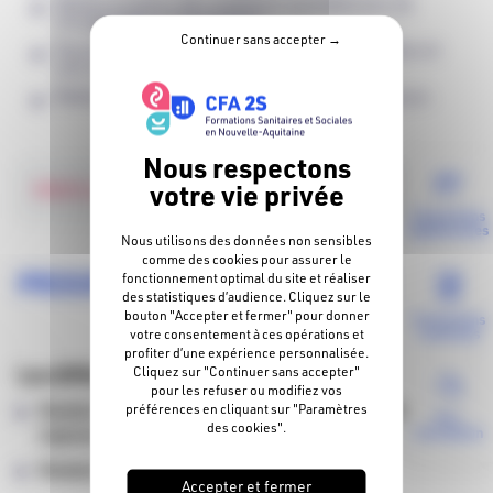
Mettre en place des pratiques quotidiennes de
récupération et d’équilibre.
Continuer sans accepter →
Parvenir à se protéger grâce à une organisation et
une communication ajustée.
Mettre en place un plan d’action adapté à chacun.
+
PROFIL DU CANDIDAT
Formations
diplômantes
Nous utilisons des données non sensibles
comme des cookies pour assurer le
PROGRAMME DE FORMATION
fonctionnement optimal du site et réaliser
des statistiques d’audience. Cliquez sur le
bouton "Accepter et fermer" pour donner
Formations
continues
votre consentement à ces opérations et
profiter d’une expérience personnalisée.
Les différents modules :
Cliquez sur "Continuer sans accepter"
pour les refuser ou modifiez vos
Module 1 : Comprendre, diagnostiquer et identifier les
préférences en cliquant sur "Paramètres
Pré-
des cookies".
inscription
signaux d’alerte
Module 2 : Apprendre à se protéger
Accepter et fermer