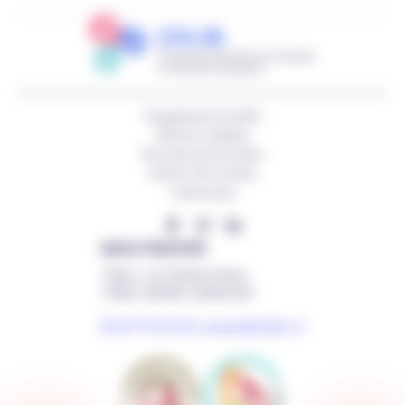
Engagements qualité
Mentions légales
Données personnelles
Gestion des cookies
Cyberscope
NOUS TROUVER
14bis, rue d’Inkermann
79061 NIORT CEDEX 09
05 49 79 53 33
contact@cfa2s.fr