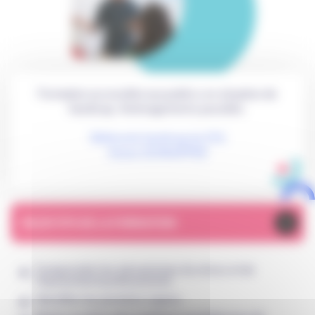
Formation accessible aux publics en situation de
handicap. Aménagements possible.
Référente handicap du CFA
Eloïse SCHNAPPER
+
OBJECTIFS DE LA FORMATION
Comprendre les mécanismes du stress et de
l’épuisement professionnel.
Identifier les premiers signes.