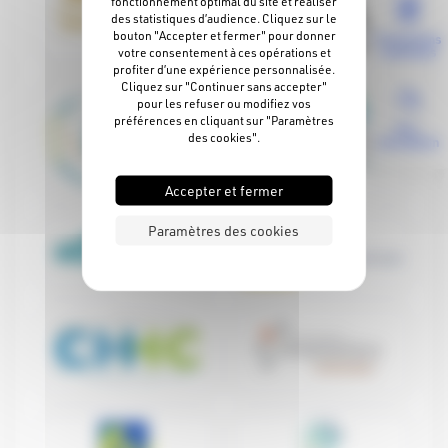
fonctionnement optimal du site et réaliser
des statistiques d’audience. Cliquez sur le
bouton "Accepter et fermer" pour donner
Formations
continues
votre consentement à ces opérations et
profiter d’une expérience personnalisée.
Cliquez sur "Continuer sans accepter"
pour les refuser ou modifiez vos
préférences en cliquant sur "Paramètres
Pré-
des cookies".
inscription
Accepter et fermer
Paramètres des cookies